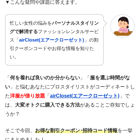
▼こんな疑問や課題に答えます。
忙しい女性の悩みを
パーソナルスタイリン
グで解消する
ファッションレンタルサービ
ス「
airCloset(エアークローゼット)
」の割
引クーポンコードやお得な情報を知りた
い。
「
何を着れば良いのか分からない
」「
服を選ぶ時間がな
い
」と悩むあなたにプロスタイリストがコーディネートし
た
洋服が借り放題
「
airCloset(エアークローゼット)
」で
は、
大変オトクに購入できる方法
があることご存知でしょ
うか？
そこで今回、
お得な割引クーポン･招待コード情報
を一挙
にまとめました！