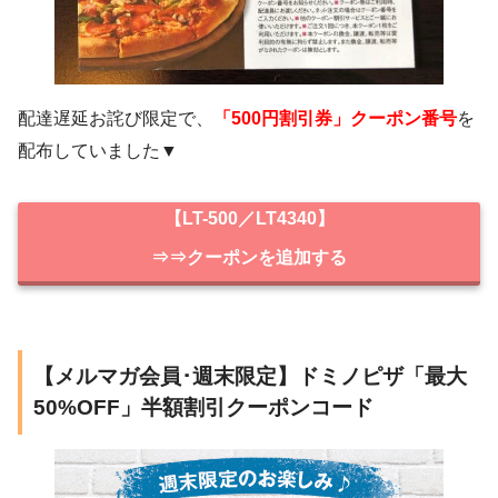
配達遅延お詫び限定で、
「500円割引券」クーポン番号
を
配布していました▼
【LT-500／LT4340】
⇒⇒クーポンを追加する
【メルマガ会員･週末限定】ドミノピザ「最大
50%OFF」半額割引クーポンコード