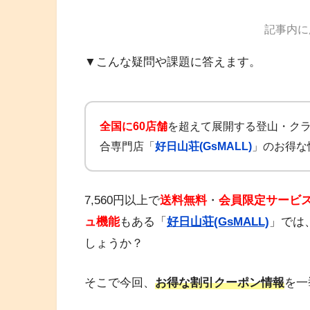
記事内に
▼こんな疑問や課題に答えます。
全国に60店舗
を超えて展開する登山・ク
合専門店「
好日山荘(GsMALL)
」のお得な
7,560円以上で
送料無料
・
会員限定サービ
ュ機能
もある「
好日山荘(GsMALL)
」では
しょうか？
そこで今回、
お得な割引クーポン情報
を一