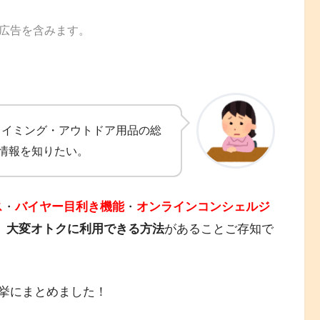
広告を含みます。
ライミング・アウトドア用品の総
情報を知りたい。
ス
・
バイヤー目利き機能
・
オンラインコンシェルジ
、
大変オトクに利用できる方法
があることご存知で
挙にまとめました！