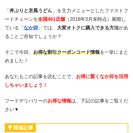
「
丼ぶりと京風うどん
」を主力メニューとしたファストフ
ードチェーンを
全国461店舗
（2018年3月末時点）展開し
ている「
なか卯
」では、
大変オトクに購入できる方法
があ
ることご存知でしょうか？
そこで今回、
お得な割引クーポンコード情報
を一挙にまと
めました！
あなたもこの記事を読むことで、
お得に賢くなか卯を活用
しちゃいましょう！
フードデリバリーの
お得な情報
は、下記の記事をご覧くだ
さい▼
関連記事