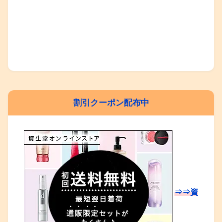
割引クーポン配布中
⇒⇒資