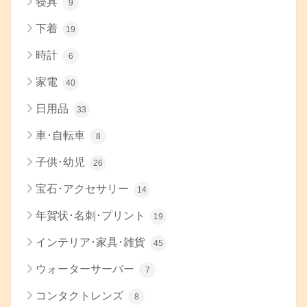
寝具
9
下着
19
時計
6
家電
40
日用品
33
車･自転車
8
子供･幼児
26
宝石･アクセサリー
14
年賀状･名刺･プリント
19
インテリア･家具･雑貨
45
ウォーターサーバー
7
コンタクトレンズ
8