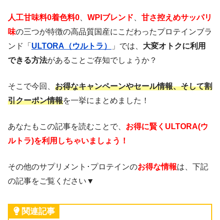
人工甘味料0
着色料0
、
WPIブレンド
、
甘さ控えめサッパリ
味
の三つが特徴の高品質国産にこだわったプロテインブラ
ンド「
ULTORA（ウルトラ）
」では、
大変オトクに利用
できる方法
があることご存知でしょうか？
そこで今回、
お得なキャンペーンやセール情報、そして割
引クーポン情報
を一挙にまとめました！
あなたもこの記事を読むことで、
お得に賢くULTORA(ウ
ルトラ)を利用しちゃいましょう！
その他のサプリメント･プロテインの
お得な情報
は、下記
の記事をご覧ください▼
関連記事