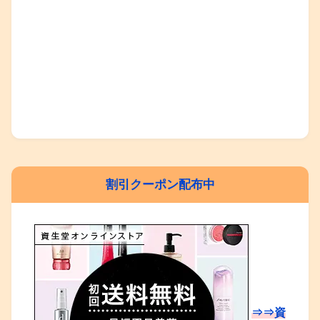
割引クーポン配布中
⇒⇒資